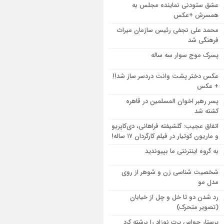
عشق ستودنی نماینده مجلس به
همسرش +عکس
محمد علی نجفی رئیس سازمان میراث
فرهنگی شد
پسرک موج سوار سه ساله
عکس دختر پشت وانت دردسر ساز شد!!
+ عکس
پسر رهبر اخوان المسلمین در قاهره
کشته شد
اتفاق عجیب: گلشیفته فراهانی، دی‌کاپریو
و ماریون کوتیار در فیلم کارگردان ۱۷ ساله!
به گروه اینترنتی ما بپیوندید
شخصیت شناسی زن و شوهر از روی
مدل مو
رد شدن دو تا خل و چل از خیابان
(تصویر متحرک)
پرستار حواس پرت نوزاد را برشته کرد