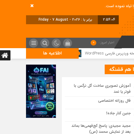
2:54:05
برابر با : Friday - 7 August - 2026
اخبار امروز :
0
اطلاعیه ها
WordPr
جدید ترین عکس الناز شاکردوست
ا هم قشنگه
آموزش تصویری ساخت گل نرگس با
فوتر یا نمد
فال روزانه اختصاصی
جنین کنار جاده!
مجید مجیدی: پاسخ کج‌فهمی‌ها بماند
بعد از نمایش محمد (ص)