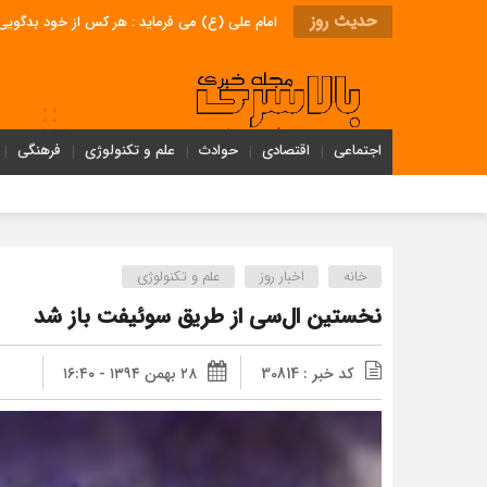
حدیث روز
امام علی (ع) می فرماید : هر کس از خود بدگویی و انتقاد کند٬ خود را اصلاح کرده و هر کس خودستایی نماید٬ پس به تح
اجتماعی
اقتصادی
حوادث
علم و تکنولوژی
فرهنگی
خانه
اخبار روز
علم و تکنولوژی
نخستین ال‌سی از طریق سوئیفت باز شد
کد خبر : 30814
۲۸ بهمن ۱۳۹۴ - ۱۶:۴۰