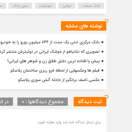
بانک صنعت
جهانی
سوئیفت
سوی بانک
سو
نوشته های مشابه
بانک مرکزی حتی یک سنت از ۸۴۴ میلیون یورو را به خودروسازان نداد
تصویری که نتانیاهو از موشک ایرانی در توئیترش منتشر کرد!
پیش پا افتاده ترین دلایل طلاق زن و شوهر های ایرانی!
فیلم ها وعکسهایی از لحظه فرو ریزی ساختمان پلاسکو
عکسی تاسف برانگیز از حادثه آتش سوزی پلاسکو
ثبت دیدگاه
مجموع دیدگاهها : 0
در ان
برای ارسال دیدگاه شما باید
وارد سایت
شوید.