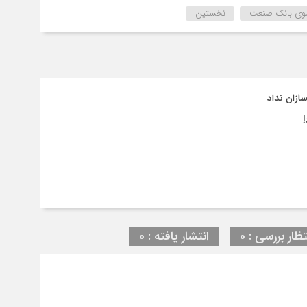
ی بانک صنعت
نخستین
تظار بررسی : 0
انتشار یافته : 0