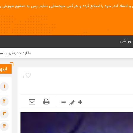
قیق خویش را تباه نموده است.
ورزشی
دانلود جدیدترین نسخه وردپرس فارسی ess
اینه
1
1
2
3
4