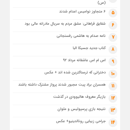
(ص)
۶ متجاوز نوامیس اعدام شدند
5
شقایق فراهانی: عشق مردم به سریال مادرانه عالی بود
6
نامه صدام به هاشمی رفسنجانی
7
کتاب جدید جسیکا البا
8
اس ام اس عاشقانه مرداد ۹۲
9
دخترانی که ترسناکترین شده اند + عکس
10
همسران براد پیت مجبور شدند پرواز مشترک داشته باشند
11
بازیگر معروف هالیوودی در گذشت
12
نتیجه بازی پرسپولیس و ملوان
13
جراحی زیبایی رونالدینیو+ عکس
14