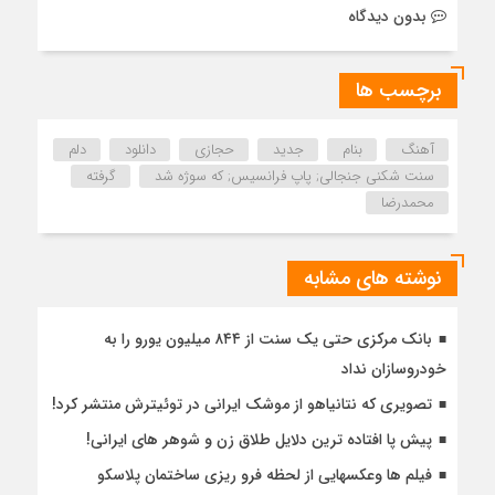
بدون دیدگاه
برچسب ها
آهنگ
بنام
جدید
حجازی
دانلود
دلم
سنت شکنی جنجالی; پاپ فرانسیس; که سوژه شد
گرفته
محمدرضا
نوشته های مشابه
بانک مرکزی حتی یک سنت از ۸۴۴ میلیون یورو را به
خودروسازان نداد
تصویری که نتانیاهو از موشک ایرانی در توئیترش منتشر کرد!
پیش پا افتاده ترین دلایل طلاق زن و شوهر های ایرانی!
فیلم ها وعکسهایی از لحظه فرو ریزی ساختمان پلاسکو