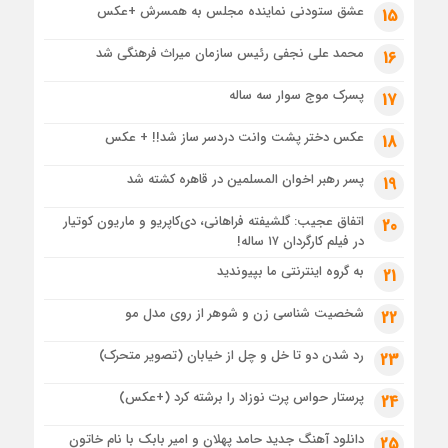
عشق ستودنی نماینده مجلس به همسرش +عکس
15
محمد علی نجفی رئیس سازمان میراث فرهنگی شد
16
پسرک موج سوار سه ساله
17
عکس دختر پشت وانت دردسر ساز شد!! + عکس
18
پسر رهبر اخوان المسلمین در قاهره کشته شد
19
اتفاق عجیب: گلشیفته فراهانی، دی‌کاپریو و ماریون کوتیار
20
در فیلم کارگردان ۱۷ ساله!
به گروه اینترنتی ما بپیوندید
21
شخصیت شناسی زن و شوهر از روی مدل مو
22
رد شدن دو تا خل و چل از خیابان (تصویر متحرک)
23
پرستار حواس پرت نوزاد را برشته کرد (+عکس)
24
دانلود آهنگ جدید حامد پهلان و امیر بابک با نام خاتون
25