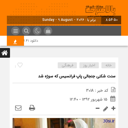
8:54:51
برابر با : Sunday - 9 August - 2026
دانلود Telegram Desktop ۰.۹.۴۱ – تلگرام جدید کامپیوتر
خانه
اخبار روز
فرهنگی
1
سنت شکنی جنجالی پاپ فرانسیس که سوژه شد
کد خبر : 3018
۱۵ شهریور ۱۳۹۲ - ۱۲:۴۰