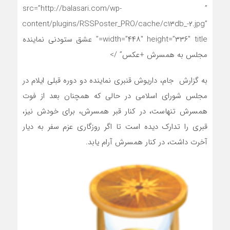
” src=”http://balasari.com/wp-
content/plugins/RSSPoster_PRO/cache/c۱۳db_-۲.jpg”
width=”۴۴۸″ height=”۳۳۶″ title=” عشق ستودنی نماینده
مجلس به همسرش +عکس” />
به گزارش جام، داریوش قنبری نماینده دو دوره قبلی ایلام در
مجلس شورای اسلامی در حالی که همچنان بعد از فوت
همسرش تنهاست، در کنار قبر همسرش، برای خودش نیز،
قبری را تدارک دیده است تا اگر روزگاری عزم سفر به دیار
آخرت داشت، در کنار همسرش آرام یابد.