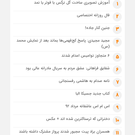
آموزش تصویری ساخت گل نرگس با فوتر یا نمد
1
فال روزانه اختصاصی
2
جنین کنار جاده!
3
مجید مجیدی: پاسخ کج‌فهمی‌ها بماند بعد از نمایش محمد
4
(ص)
۶ متجاوز نوامیس اعدام شدند
5
شقایق فراهانی: عشق مردم به سریال مادرانه عالی بود
6
نامه صدام به هاشمی رفسنجانی
7
کتاب جدید جسیکا البا
8
اس ام اس عاشقانه مرداد ۹۲
9
دخترانی که ترسناکترین شده اند + عکس
10
همسران براد پیت مجبور شدند پرواز مشترک داشته باشند
11