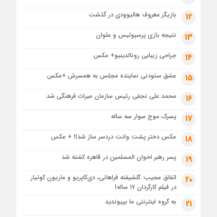
بازیگر معروف هالیوودی در گذشت
12
نتیجه بازی پرسپولیس و ملوان
13
جراحی زیبایی رونالدینیو+ عکس
14
عشق ستودنی نماینده مجلس به همسرش +عکس
15
محمد علی نجفی رئیس سازمان میراث فرهنگی شد
16
پسرک موج سوار سه ساله
17
عکس دختر پشت وانت دردسر ساز شد!! + عکس
18
پسر رهبر اخوان المسلمین در قاهره کشته شد
19
اتفاق عجیب: گلشیفته فراهانی، دی‌کاپریو و ماریون کوتیار
20
در فیلم کارگردان ۱۷ ساله!
به گروه اینترنتی ما بپیوندید
21