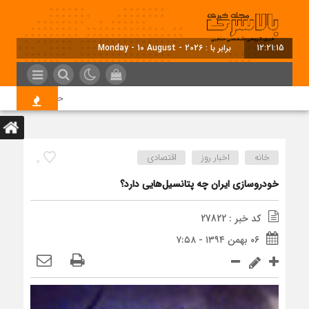
12:21:16
برابر با : Monday - 10 August - 2026
حقایقی جالب درمورد 
خانه
اخبار روز
اقتصادی
0
خودروسازی ایران چه پتانسیل‌هایی دارد؟
کد خبر : 27822
۰۶ بهمن ۱۳۹۴ - ۷:۵۸