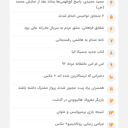
مجید مجیدی: پاسخ کج‌فهمی‌ها بماند بعد از نمایش محمد
4
(ص)
۶ متجاوز نوامیس اعدام شدند
5
شقایق فراهانی: عشق مردم به سریال مادرانه عالی بود
6
نامه صدام به هاشمی رفسنجانی
7
کتاب جدید جسیکا البا
8
اس ام اس عاشقانه مرداد ۹۲
9
دخترانی که ترسناکترین شده اند + عکس
10
همسران براد پیت مجبور شدند پرواز مشترک داشته باشند
11
بازیگر معروف هالیوودی در گذشت
12
نتیجه بازی پرسپولیس و ملوان
13
جراحی زیبایی رونالدینیو+ عکس
14