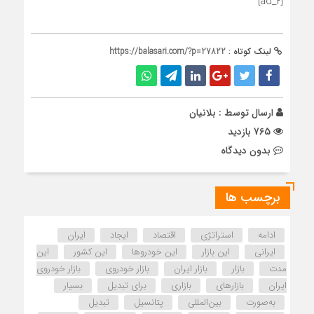
[ad_2]
لینک کوتاه :
https://balasari.com/?p=27822
ارسال توسط :
بلانیان
765 بازدید
بدون دیدگاه
برچسب ها
ادامه
استراتژی
اقتصاد
ایجاد
ایران
ایرانی
این بازار
این خودروها
این کشور
این
مدت
بازار
بازار ایران
بازار خودروی
بازار خودروی
ایران
بازارهای
بازاری
برای تبدیل
بسیار
به‌صورت
بین‌المللی
پتانسیل
تبدیل