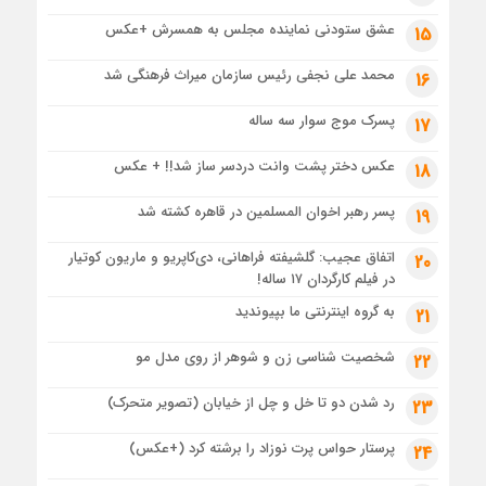
عشق ستودنی نماینده مجلس به همسرش +عکس
15
محمد علی نجفی رئیس سازمان میراث فرهنگی شد
16
پسرک موج سوار سه ساله
17
عکس دختر پشت وانت دردسر ساز شد!! + عکس
18
پسر رهبر اخوان المسلمین در قاهره کشته شد
19
اتفاق عجیب: گلشیفته فراهانی، دی‌کاپریو و ماریون کوتیار
20
در فیلم کارگردان ۱۷ ساله!
به گروه اینترنتی ما بپیوندید
21
شخصیت شناسی زن و شوهر از روی مدل مو
22
رد شدن دو تا خل و چل از خیابان (تصویر متحرک)
23
پرستار حواس پرت نوزاد را برشته کرد (+عکس)
24