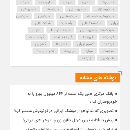
تحریم‌ها
ترابری
جهانی
خاورمیانه
خودرو
خودروسازان
خودروسازی
خودروها
خودروهای
خودروهای فروخته
خودروهایی
خودروی
خودروی
ایران
دادوستدهای
راه خود
شرکت‌های
شرکت‌های خودروسازی
طبقه متوسط
عنوان
فرسوده
فروخته
فروخته شده
کرده است
کرده‌اند
کشور ایران
کشورها
کشوری
متوسط
موارد
می‌رسد
نظر می‌رسد
همچنین
واردات
نوشته های مشابه
بانک مرکزی حتی یک سنت از 844 میلیون یورو را به
خودروسازان نداد
تصویری که نتانیاهو از موشک ایرانی در توئیترش منتشر کرد!
پیش پا افتاده ترین دلایل طلاق زن و شوهر های ایرانی!
فیلم ها وعکسهایی از لحظه فرو ریزی ساختمان پلاسکو