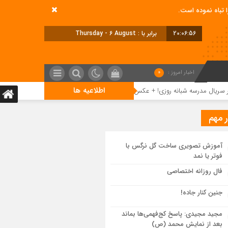
20:06:57
برابر با : Thursday - 6 August - 2026
اخبار امروز :
0
اطلاعیه ها
ریال مدرسه شبانه روزی! + عکس
دانلود آهنگ جدید فریدون آسرایی بنام مستی
ر مهم
آموزش تصویری ساخت گل نرگس با
فوتر یا نمد
فال روزانه اختصاصی
جنین کنار جاده!
مجید مجیدی: پاسخ کج‌فهمی‌ها بماند
بعد از نمایش محمد (ص)