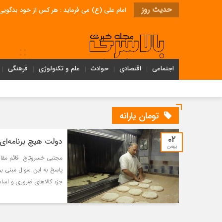
حدیث روز
امام علی (ع) می فرماید : هر کس از خود بدگویی و انتقاد کند٬ خود را اصلاح کرده و هر کس خودستایی نماید٬ پس به تح
اجتماعی
اقتصادی
حوادث
علم و تکنولوژی
فرهنگی
تومان یارانه
۰۲
دولت هیچ برنامه‌ای 
بهمن
مجتبی خسروتاج قائم مقام 
پاسخ به این سوال مبنی بر 
جزء کالاهای ضروری و اسا